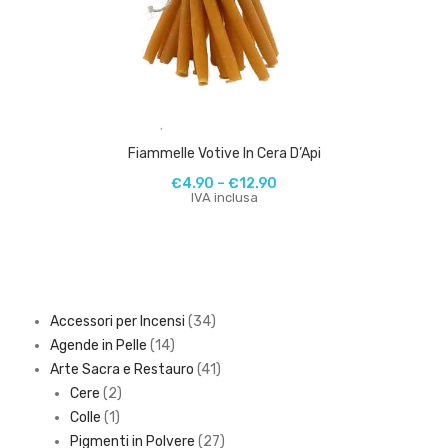
,
Fiammelle Votive In Cera D’Api
€
4.90
–
€
12.90
IVA inclusa
34
Accessori per Incensi
34
14
products
Agende in Pelle
14
products
41
Arte Sacra e Restauro
41
2
products
Cere
2
1
products
Colle
1
product
27
Pigmenti in Polvere
27