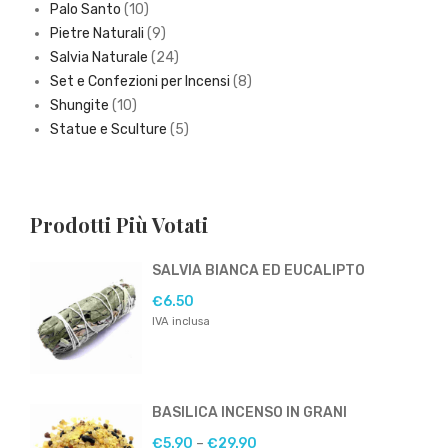
10
products
Palo Santo
10
products
9
Pietre Naturali
9
products
24
Salvia Naturale
24
products
8
Set e Confezioni per Incensi
8
10
products
Shungite
10
products
5
Statue e Sculture
5
products
Prodotti Più Votati
SALVIA BIANCA ED EUCALIPTO
€
6.50
IVA inclusa
BASILICA INCENSO IN GRANI
€
5.90
–
€
29.90