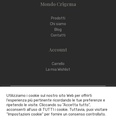
Mondo Crigema
Prodotti
Chi siamo
Blog
Contatti
Account
Carrello
La mia Wishlist
Utilizziamo i cookie sul nostro sito Web per offrirti
l'esperienza più pertinente ricordando le tue preferenze e
ripetendo le visite. Cliccando su "Accetta tutto",
acconsenti all'uso di TUTTI i cookie. Tuttavia, puoi visitare
Copyright © 2022 – 2025 Crigema
"Impostazioni cookie" per fornire un consenso controllato.