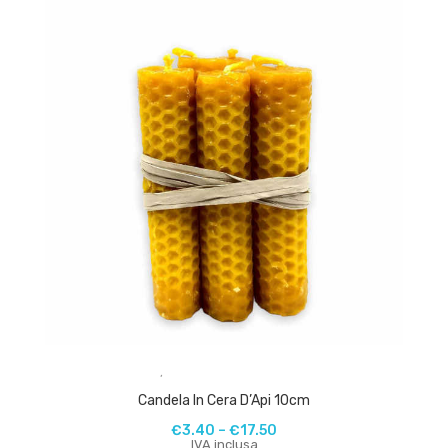
,
Candela In Cera D’Api 10cm
€
3.40
–
€
17.50
IVA inclusa