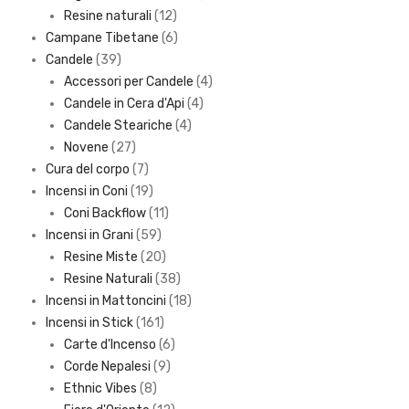
12
products
Resine naturali
12
products
6
Campane Tibetane
6
39
products
Candele
39
products
4
Accessori per Candele
4
4
products
Candele in Cera d'Api
4
4
products
Candele Steariche
4
27
products
Novene
27
products
7
Cura del corpo
7
products
19
Incensi in Coni
19
products
11
Coni Backflow
11
59
products
Incensi in Grani
59
products
20
Resine Miste
20
products
38
Resine Naturali
38
products
18
Incensi in Mattoncini
18
161
products
Incensi in Stick
161
products
6
Carte d'Incenso
6
9
products
Corde Nepalesi
9
8
products
Ethnic Vibes
8