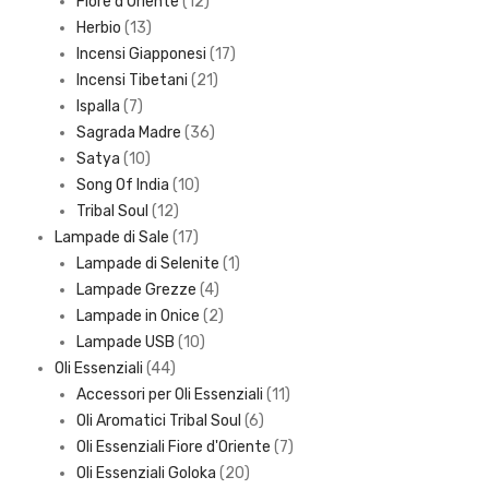
products
12
Fiore d'Oriente
12
13
products
Herbio
13
products
17
Incensi Giapponesi
17
21
products
Incensi Tibetani
21
7
products
Ispalla
7
products
36
Sagrada Madre
36
10
products
Satya
10
products
10
Song Of India
10
12
products
Tribal Soul
12
products
17
Lampade di Sale
17
products
1
Lampade di Selenite
1
4
product
Lampade Grezze
4
products
2
Lampade in Onice
2
10
products
Lampade USB
10
44
products
Oli Essenziali
44
products
11
Accessori per Oli Essenziali
11
6
products
Oli Aromatici Tribal Soul
6
products
7
Oli Essenziali Fiore d'Oriente
7
20
products
Oli Essenziali Goloka
20