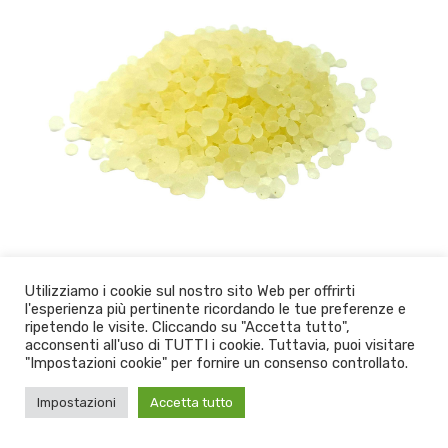
Utilizziamo i cookie sul nostro sito Web per offrirti
,
,
l'esperienza più pertinente ricordando le tue preferenze e
ripetendo le visite. Cliccando su "Accetta tutto",
Mastice Di Chios
acconsenti all'uso di TUTTI i cookie. Tuttavia, puoi visitare
€
27.50
–
€
220.00
"Impostazioni cookie" per fornire un consenso controllato.
IVA inclusa
Impostazioni
Accetta tutto