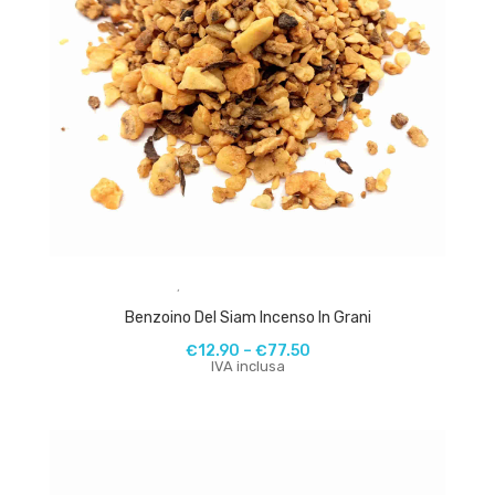
,
Benzoino Del Siam Incenso In Grani
€
12.90
–
€
77.50
IVA inclusa