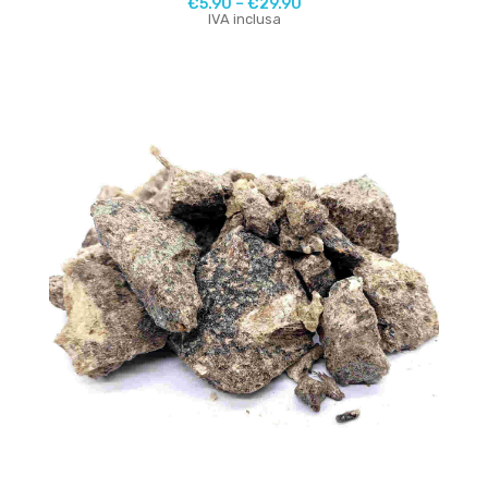
€
5.90
–
€
29.90
IVA inclusa