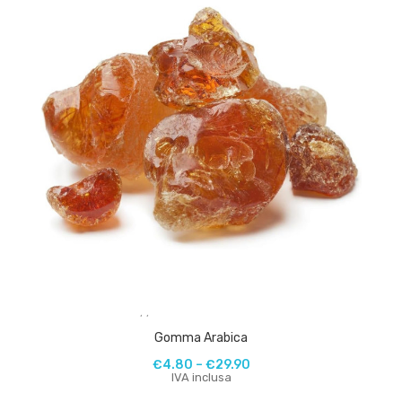
,
,
Gomma Arabica
€
4.80
–
€
29.90
IVA inclusa