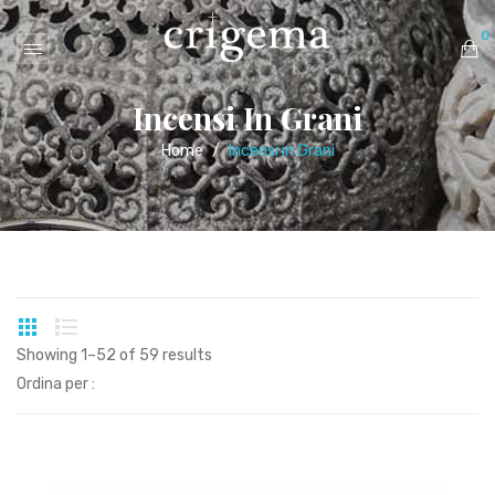
0
Incensi In Grani
Nessun prodotto nel carrello.
Home
/
Incensi in Grani
Showing 1–52 of 59 results
Ordina per :