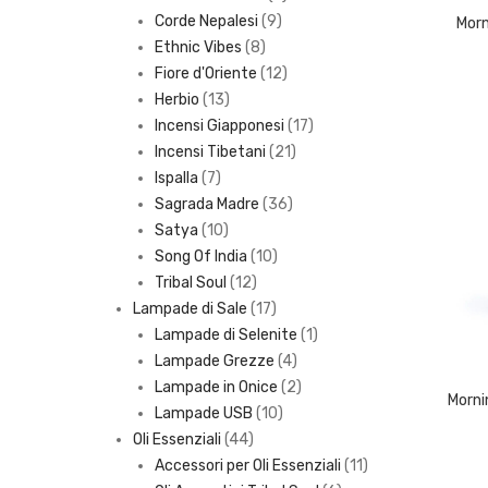
9
products
Corde Nepalesi
9
Morn
8
products
Ethnic Vibes
8
products
12
Fiore d'Oriente
12
13
products
Herbio
13
products
17
Incensi Giapponesi
17
21
products
Incensi Tibetani
21
7
products
Ispalla
7
products
36
Sagrada Madre
36
10
products
Satya
10
products
10
Song Of India
10
12
products
Tribal Soul
12
products
17
Lampade di Sale
17
products
1
Lampade di Selenite
1
4
product
Lampade Grezze
4
products
2
Lampade in Onice
2
Morni
10
products
Lampade USB
10
44
products
Oli Essenziali
44
products
11
Accessori per Oli Essenziali
11