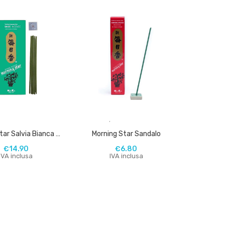
,
,
Morning Star Salvia Bianca 200 Bastoncini
Morning Star Sandalo
€
14.90
€
6.80
IVA inclusa
IVA inclusa