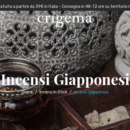
atuita a partire da 39€ in Italia – Consegna in 48-72 ore su territorio 
Incensi Giapponesi
Home
/
Incensi In Stick
/
Incensi Giapponesi