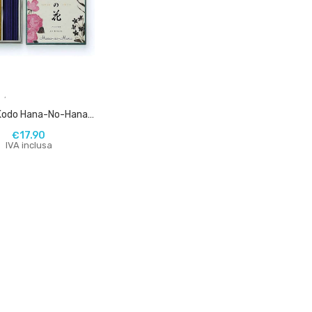
,
Nippon Kodo Hana-No-Hana (Rosa, Giglio, Viola)
€
17.90
IVA inclusa