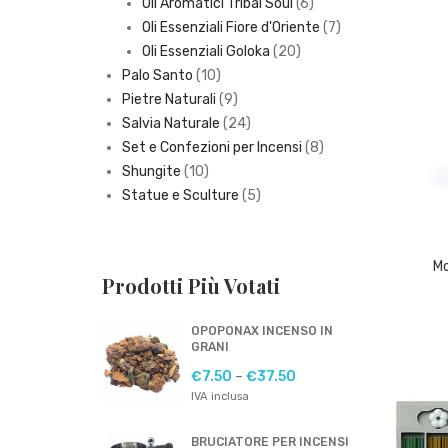
6
products
Oli Aromatici Tribal Soul
6
products
7
Oli Essenziali Fiore d'Oriente
7
20
products
Oli Essenziali Goloka
20
10
products
Palo Santo
10
products
9
Pietre Naturali
9
products
24
Salvia Naturale
24
products
8
Set e Confezioni per Incensi
8
10
products
Shungite
10
products
5
Statue e Sculture
5
products
Mo
Prodotti Più Votati
OPOPONAX INCENSO IN
GRANI
€
7.50
–
€
37.50
IVA inclusa
BRUCIATORE PER INCENSI