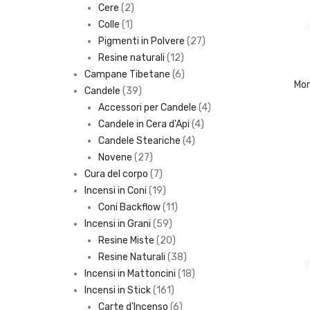
2
products
Cere
2
1
products
Colle
1
product
27
Pigmenti in Polvere
27
12
products
Resine naturali
12
products
6
Campane Tibetane
6
Mor
39
products
Candele
39
products
4
Accessori per Candele
4
4
products
Candele in Cera d'Api
4
4
products
Candele Steariche
4
27
products
Novene
27
products
7
Cura del corpo
7
products
19
Incensi in Coni
19
products
11
Coni Backflow
11
59
products
Incensi in Grani
59
products
20
Resine Miste
20
products
38
Resine Naturali
38
products
18
Incensi in Mattoncini
18
161
products
Incensi in Stick
161
products
6
Carte d'Incenso
6