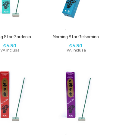
,
,
ng Star Gardenia
Morning Star Gelsomino
€
6.80
€
6.80
IVA inclusa
IVA inclusa
,
,