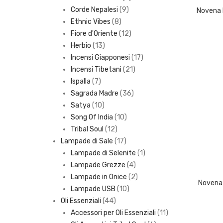
9
products
Corde Nepalesi
9
8
products
Ethnic Vibes
8
products
12
Fiore d'Oriente
12
13
products
Herbio
13
products
17
Incensi Giapponesi
17
21
products
Incensi Tibetani
21
7
products
Ispalla
7
products
36
Sagrada Madre
36
10
products
Satya
10
products
10
Song Of India
10
12
products
Tribal Soul
12
products
17
Lampade di Sale
17
products
1
Lampade di Selenite
1
4
product
Lampade Grezze
4
products
2
Lampade in Onice
2
Novena 
10
products
Lampade USB
10
44
products
Oli Essenziali
44
products
11
Accessori per Oli Essenziali
11