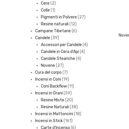
2
products
Cere
2
1
products
Colle
1
product
27
Pigmenti in Polvere
27
12
products
Resine naturali
12
products
6
Campane Tibetane
6
Nove
39
products
Candele
39
products
4
Accessori per Candele
4
4
products
Candele in Cera d'Api
4
4
products
Candele Steariche
4
27
products
Novene
27
products
7
Cura del corpo
7
products
19
Incensi in Coni
19
products
11
Coni Backflow
11
59
products
Incensi in Grani
59
products
20
Resine Miste
20
products
38
Resine Naturali
38
products
18
Incensi in Mattoncini
18
161
products
Incensi in Stick
161
products
6
Carte d'Incenso
6