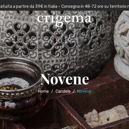
atuita a partire da 39€ in Italia – Consegna in 48-72 ore su territorio 
Novene
Home
/
Candele
/
Novene