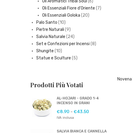
6
products
Oli Aromatici Tribal Soul
6
products
7
Oli Essenziali Fiore d'Oriente
7
20
products
Oli Essenziali Goloka
20
10
products
Palo Santo
10
products
9
Pietre Naturali
9
products
24
Salvia Naturale
24
products
8
Set e Confezioni per Incensi
8
10
products
Shungite
10
products
5
Statue e Sculture
5
products
Prodotti Più Votati
AL-HOJARI - GRADO 1-4
INCENSO IN GRANI
€
8.90
–
€
43.50
IVA inclusa
SALVIA BIANCA E CANNELLA