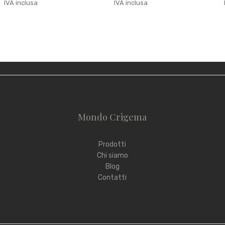
IVA inclusa
IVA inclusa
Mondo Crigema
Prodotti
Chi siamo
Blog
Contatti