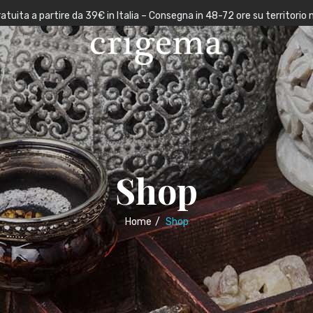
atuita a partire da 39€ in Italia – Consegna in 48-72 ore su territorio 
Shop
Home
/
Shop