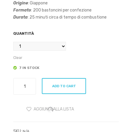
ton
ton
Origine
: Giappone
cini
cini
Formato
: 200 bastoncini per confezione
Durata
: 25 minuti circa di tempo di combustione
QUANTITÀ
Clear
7 IN STOCK
Morning
ADD TO CART
Star
Patchouli
200
AGGIUNGI ALLA LISTA
Bastoncini
quantity
SKU:
N/A