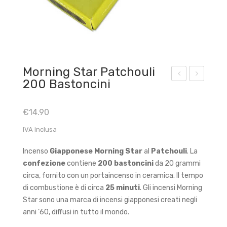
Morning Star Patchouli
200 Bastoncini
orni
orni
ng
ng
€
14.90
Sta
Sta
IVA inclusa
r
r
Pal
Salv
Incenso
Giapponese Morning Star
al
Patchouli
. La
o
ia
confezione
contiene
200 bastoncini
da 20 grammi
San
Bia
circa, fornito con un portaincenso in ceramica. Il tempo
to
nca
di combustione è di circa
25 minuti
. Gli incensi Morning
Star sono una marca di incensi giapponesi creati negli
200
200
anni ’60, diffusi in tutto il mondo.
Bas
Bas