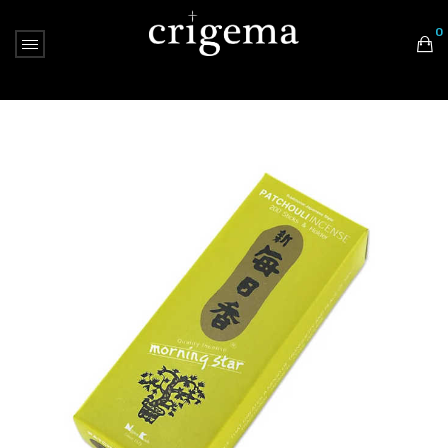
0
Nessun prodotto nel carrello.