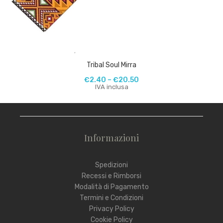
,
Tribal Soul Mirra
€
2.40
–
€
20.50
IVA inclusa
Informazioni
Spedizioni
Recessi e Rimborsi
Modalità di Pagamento
Termini e Condizioni
Privacy Policy
Cookie Policy