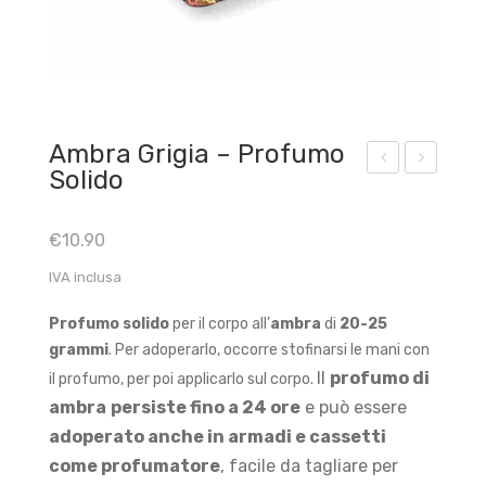
Ambra Grigia – Profumo
Solido
uar
orni
zo
ng
€
10.90
Ros
Sta
IVA inclusa
a
r
gre
Ros
Profumo solido
per il corpo all’
ambra
di
20-25
zzo
a
grammi
. Per adoperarlo, occorre stofinarsi le mani con
Il
profumo di
il profumo, per poi applicarlo sul corpo.
ambra
persiste fino a 24 ore
e può essere
adoperato anche in armadi e cassetti
come profumatore
, facile da tagliare per