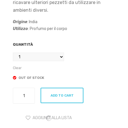
ricavare ulteriori pezzetti da utilizzare in
ambienti diversi.
Origine
: India
Utilizzo
: Profumo per il corpo
QUANTITÀ
Clear
OUT OF STOCK
Ambra
ADD TO CART
Grigia
-
Profumo
AGGIUNGI ALLA LISTA
Solido
quantity