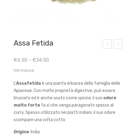
Assa Fetida
arta
agr
€
6.50
–
€
34.50
di
ada
Inc
Ma
IVA inclusa
ens
dre
L’
Assafetida
è una pianta erbacea della famiglia delle
o
–
Apiaceae. Con molte proprietà digestive, può essere
Pat
Citr
bruciato ed è anche usato come spezia, il suo
odore
cho
one
molto forte
fa sì che venga paragonato spesso al
uli
lla
curry. Spesso utilizzato nei piatti indiani, il suo odore
scompare una volta cotto
Ara
ncia
Origine
: India