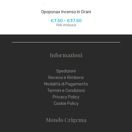
,
Opoponax Incenso In Grani
€
7.50
–
€
37.50
IVA inclusa
Informazioni
Spedizioni
Recessi e Rimborsi
Modalità di Pagamento
Termini e Condizioni
Privacy Policy
Cookie Policy
Mondo Crigema