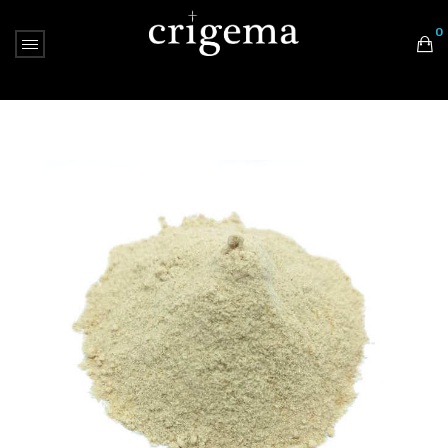
0
Nessun prodotto nel carrello.