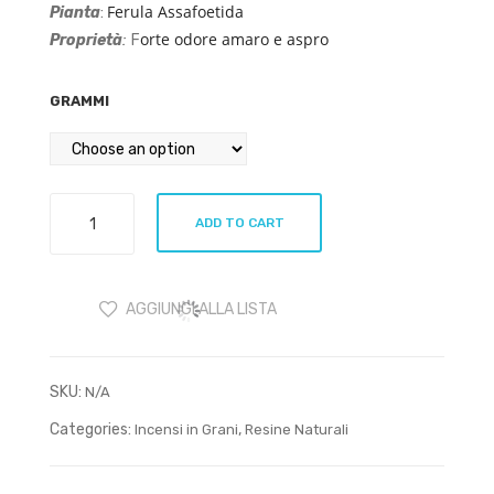
e
Ferula Assafoetida
Pianta
:
Pal
orte odore amaro e aspro
Proprietà
:
F
o
San
GRAMMI
to
Assa
ADD TO CART
Fetida
quantity
AGGIUNGI ALLA LISTA
SKU:
N/A
Categories:
,
Incensi in Grani
Resine Naturali