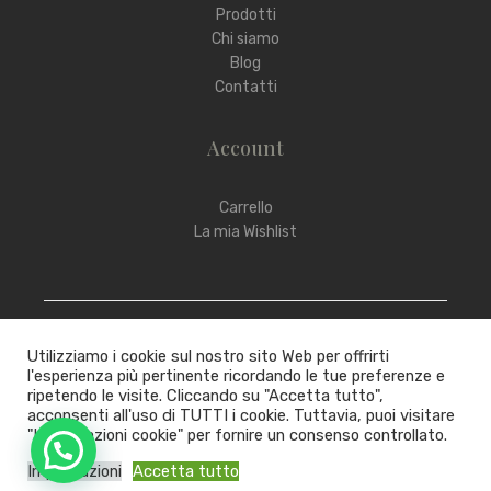
Prodotti
Chi siamo
Blog
Contatti
Account
Carrello
La mia Wishlist
Utilizziamo i cookie sul nostro sito Web per offrirti
l'esperienza più pertinente ricordando le tue preferenze e
ripetendo le visite. Cliccando su "Accetta tutto",
Copyright © 2022 – 2025 Crigema
acconsenti all'uso di TUTTI i cookie. Tuttavia, puoi visitare
"Impostazioni cookie" per fornire un consenso controllato.
Impostazioni
Accetta tutto