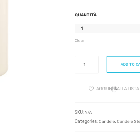
QUANTITÀ
Clear
Candela
ADD TO C
Stearica
19
cm
AGGIUNGI ALLA LISTA
quantity
SKU:
N/A
Categories:
,
Candele
Candele St