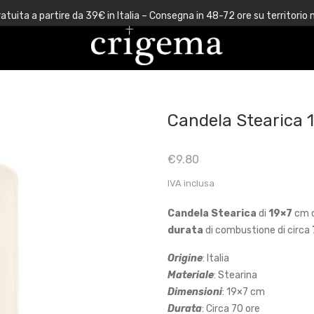
atuita a partire da 39€ in Italia – Consegna in 48-72 ore su territorio 
Candela Stearica 
€
9.80
IVA inclusa
Candela Stearica
di
19×7
cm c
durata
di combustione di circa
Origine
: Italia
Materiale
: Stearina
Dimensioni
: 19×7 cm
Durata
: Circa 70 ore