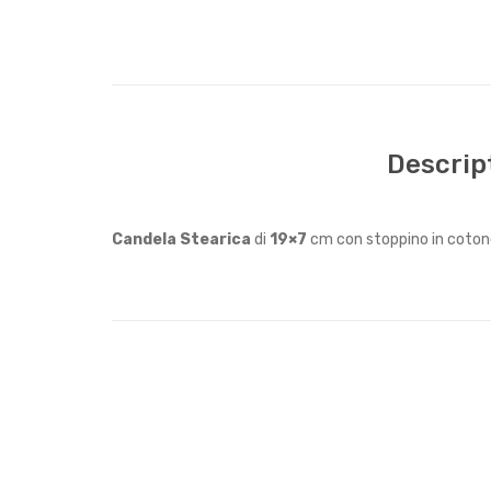
Descrip
Candela Stearica
di
19×7
cm con stoppino in coton