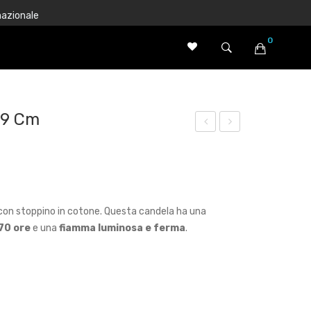
nazionale
0
Nessun prodotto nel carrello.
19 Cm
om
igm
mal
ent
acc
o
a
Ros
on stoppino in cotone. Questa candela ha una
Nat
so
70 ore
e una
fiamma luminosa e ferma
.
ural
Ma
e
gen
ta