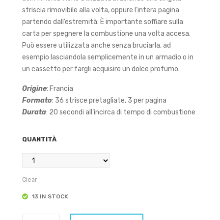
ince
d’In
striscia rimovibile alla volta, oppure l’intera pagina
partendo dall’estremità. È importante soffiare sulla
nso
cen
carta per spegnere la combustione una volta accesa.
Afri
so
Può essere utilizzata anche senza bruciarla, ad
can
Olib
esempio lasciandola semplicemente in un armadio o in
o
ano
un cassetto per fargli acquisire un dolce profumo.
e
Origine
: Francia
Ros
Formato
: 36 strisce pretagliate, 3 per pagina
a
Durata
: 20 secondi all’incirca di tempo di combustione
QUANTITÀ
Clear
13 IN STOCK
Carta