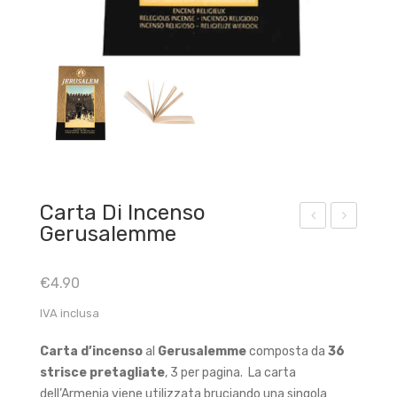
Carta Di Incenso
Gerusalemme
agr
agr
ada
ada
€
4.90
Ma
Ma
IVA inclusa
dre
dre
–
Bo
Carta d’incenso
al
Gerusalemme
composta da
36
Fra
mb
strisce pretagliate
, 3 per pagina.
La carta
nch
a
dell’Armenia viene utilizzata bruciando una singola