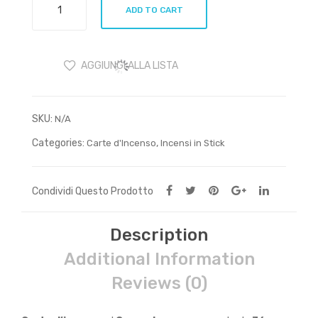
ADD TO CART
di
Incenso
Gerusalemme
AGGIUNGI ALLA LISTA
quantity
SKU:
N/A
Categories:
,
Carte d'Incenso
Incensi in Stick
Condividi Questo Prodotto
Description
Additional Information
Reviews (0)