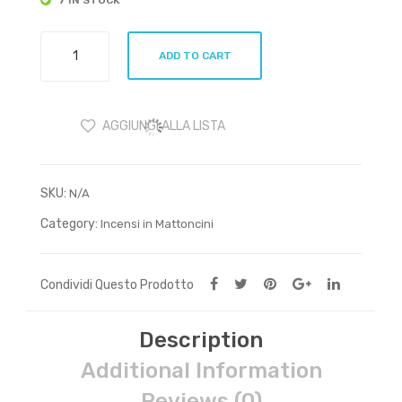
Exotic
ADD TO CART
Incense
diffusore
Rainbow
AGGIUNGI ALLA LISTA
quantity
SKU:
N/A
Category:
Incensi in Mattoncini
Condividi Questo Prodotto
Description
Additional Information
Reviews (0)