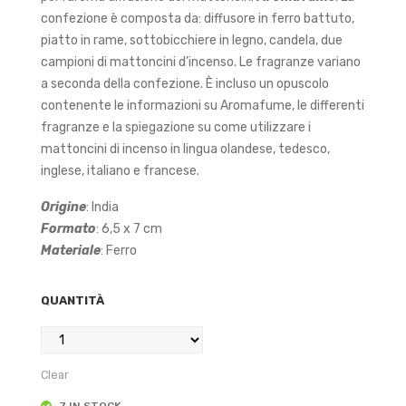
re
re
confezione è composta da: diffusore in ferro battuto,
piatto in rame, sottobicchiere in legno, candela, due
Oh
Cla
campioni di mattoncini d’incenso. Le fragranze variano
m
ssic
a seconda della confezione. È incluso un opuscolo
o
contenente le informazioni su Aromafume, le differenti
fragranze e la spiegazione su come utilizzare i
mattoncini di incenso in lingua olandese, tedesco,
inglese, italiano e francese.
Origine
: India
Formato
: 6,5 x 7 cm
Materiale
: Ferro
QUANTITÀ
Clear
7 IN STOCK