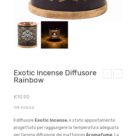
Exotic Incense Diffusore
Rainbow
xoti
xoti
c
c
€
10.90
Inc
Inc
IVA inclusa
ens
ens
e
e
Il diffusore
Exotic Incense
, è stato appositamente
diff
diff
progettato per raggiungere la temperatura adeguata
uso
uso
per l’aroma diffusione dei mattoncini
Aromafume
. La