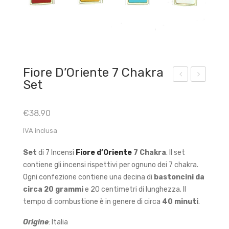
Fiore D’Oriente 7 Chakra
Set
ruci
yur
ato
vedi
€
38.90
re
c –
IVA inclusa
Con
Salv
i
ia
Set
di 7 Incensi
Fiore d’Oriente
7
Chakra
. Il set
d’In
Bia
contiene gli incensi rispettivi per ognuno dei 7 chakra.
cen
nca
Ogni confezione contiene una decina di
bastoncini da
so
Con
circa 20 grammi
e 20 centimetri di lunghezza. Il
tempo di combustione è in genere di circa
40 minuti
.
Bac
i
kflo
d’in
Origine
: Italia