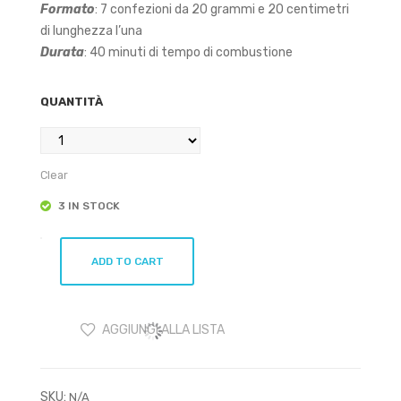
w
cen
Formato
: 7 confezioni da 20 grammi e 20 centimetri
Bud
so
di lunghezza l’una
Durata
: 40 minuti di tempo di combustione
dha
Bac
kflo
QUANTITÀ
w
Clear
3 IN STOCK
Fiore
ADD TO CART
d'Oriente
7
Chakra
AGGIUNGI ALLA LISTA
Set
quantity
SKU:
N/A