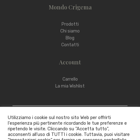
Mondo Crigema
Prodotti
Chi siamo
Blog
Contatti
Account
Carrello
La mia Wishlist
Utilizziamo i cookie sul nostro sito Web per offrirti
l'esperienza più pertinente ricordando le tue preferenze e
ripetendo le visite. Cliccando su "Accetta tutto",
acconsenti all'uso di TUTTI i cookie. Tuttavia, puoi visitare
Copyright © 2022 – 2025 Crigema