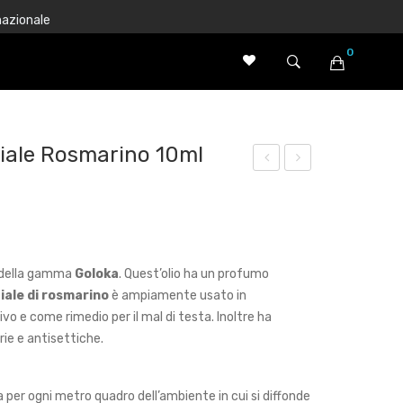
nazionale
0
Nessun prodotto nel carrello.
ziale Rosmarino 10ml
olok
olok
a
a
Olio
Olio
Ess
Ess
della gamma
Goloka
. Quest’olio ha un profumo
enzi
enzi
ziale di rosmarino
è ampiamente usato in
ale
ale
 e come rimedio per il mal di testa. Inoltre ha
Bac
Yla
ie e antisettiche.
che
ng-
di
Yla
ia per ogni metro quadro dell’ambiente in cui si diffonde