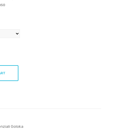
Gin
ng
nso
epr
10m
o
l
10m
l
ART
enziali Goloka