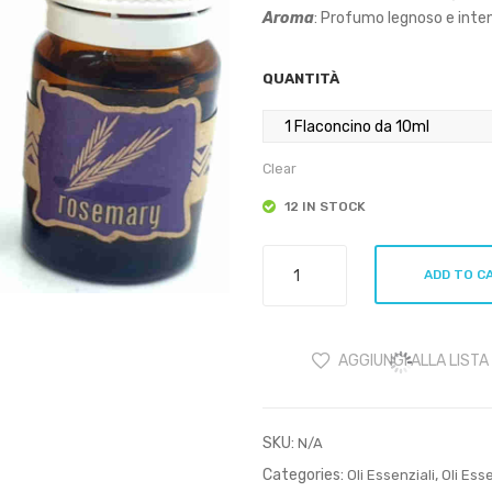
Aroma
: Profumo legnoso e inte
QUANTITÀ
Clear
12 IN STOCK
Goloka
ADD TO C
Olio
Essenziale
Rosmarino
AGGIUNGI ALLA LISTA
10ml
quantity
SKU:
N/A
Categories:
,
Oli Essenziali
Oli Ess