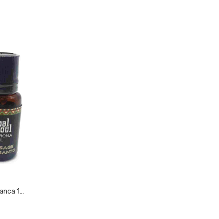
Tribal Soul Palo Santo E Salvia Bianca 10ml