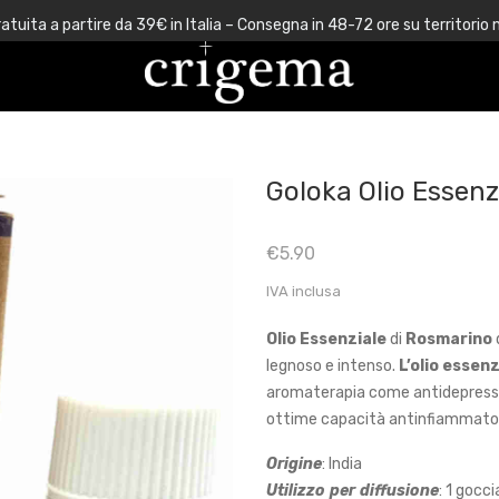
atuita a partire da 39€ in Italia – Consegna in 48-72 ore su territorio 
Goloka Olio Essen
€
5.90
IVA inclusa
Olio Essenziale
di
Rosmarino
legnoso e intenso.
L’olio essen
aromaterapia come antidepressivo
ottime capacità antinfiammator
Origine
: India
Utilizzo
per
diffusione
: 1 gocc