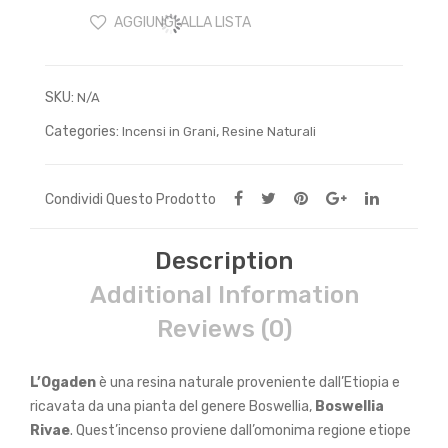
grani
AGGIUNGI ALLA LISTA
quantity
SKU:
N/A
Categories:
,
Incensi in Grani
Resine Naturali
Condividi Questo Prodotto
Description
Additional Information
Reviews (0)
L’Ogaden
è una resina naturale proveniente dall’Etiopia e
ricavata da una pianta del genere Boswellia,
Boswellia
Rivae
. Quest’incenso proviene dall’omonima regione etiope