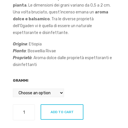
pianta
. Le dimensioni dei grani variano da 0,5 a 2 cm.
Una volta bruciato, quest’incenso emana un
aroma
dolce e balsamico
. Tra le diverse proprietà
dell’Ogaden vi è quella di essere un naturale
espettorante e disinfettante.
Origine
: Etiopia
Pianta
: Boswellia Rivae
Proprietà
: Aroma dolce dalle proprietà espettoranti e
disinfettanti
GRAMMI
Ogaden
ADD TO CART
incenso
in