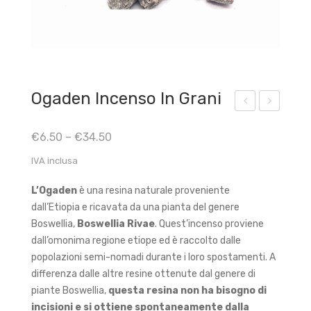
Ogaden Incenso In Grani
and
om
€
6.50
–
€
34.50
rac
ma
ca
Ara
IVA inclusa
bica
L’Ogaden
è una resina naturale proveniente
dall’Etiopia e ricavata da una pianta del genere
Boswellia,
Boswellia Rivae
. Quest’incenso proviene
dall’omonima regione etiope ed è raccolto dalle
popolazioni semi-nomadi durante i loro spostamenti. A
differenza dalle altre resine ottenute dal genere di
piante Boswellia,
questa resina non ha bisogno di
incisioni e si ottiene spontaneamente dalla