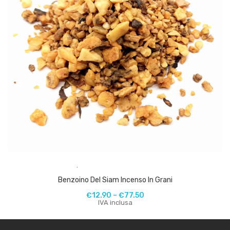
,
Benzoino Del Siam Incenso In Grani
€
12.90
–
€
77.50
IVA inclusa