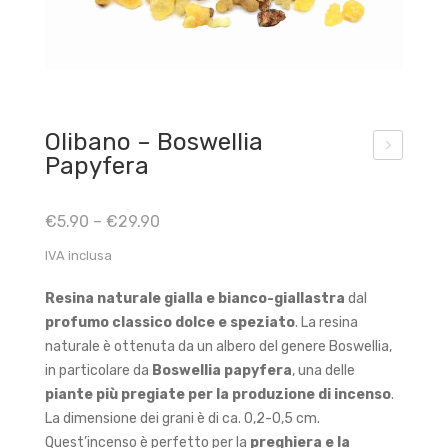
Olibano – Boswellia
Papyfera
l-
Hoj
€
5.90
–
€
29.90
ari
IVA inclusa
–
Gra
Resina naturale gialla e bianco-giallastra
dal
do
profumo classico dolce e speziato
. La resina
1-4
naturale è ottenuta da un albero del genere Boswellia,
ince
in particolare da
Boswellia papyfera
, una delle
piante più pregiate per la produzione di incenso
.
nso
La dimensione dei grani è di ca. 0,2-0,5 cm.
in
Quest’incenso è perfetto per la
preghiera e la