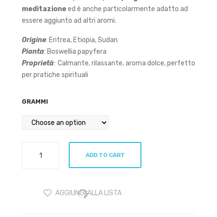
gra
meditazione
ed è anche particolarmente adatto ad
ni
essere aggiunto ad altri aromi.
Origine
: Eritrea, Etiopia, Sudan
Pianta
: Boswellia papyfera
Proprietà
:
Calmante, rilassante, aroma dolce, perfetto
per pratiche spirituali
GRAMMI
Olibano
ADD TO CART
-
Boswellia
papyfera
AGGIUNGI ALLA LISTA
quantity