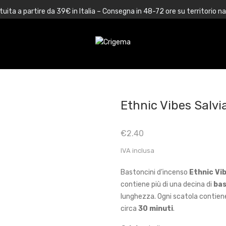
uita a partire da 39€ in Italia – Consegna in 48-72 ore su territorio n
Ethnic Vibes Salv
€
2.40
IVA inclusa
Bastoncini d’incenso
Ethnic Vi
contiene più di una decina di
bas
lunghezza. Ogni scatola contiene
circa
30 minuti
.