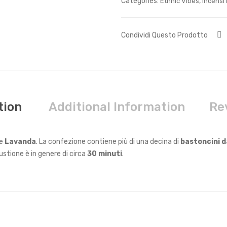
Categories:
,
Ethnic Vibes
Incensi 
Condividi Questo Prodotto
tion
Additional Information
Re
e
Lavanda
. La confezione contiene più di una decina di
bastoncini d
stione è in genere di circa
30 minuti
.