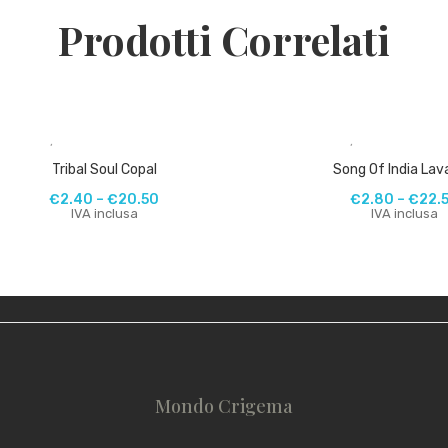
Prodotti Correlati
,
,
Tribal Soul Copal
Song Of India La
€
2.40
–
€
20.50
€
2.80
–
€
22.
IVA inclusa
IVA inclusa
Mondo Crigema