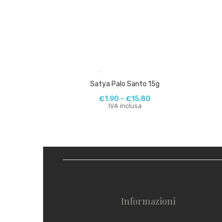
,
Satya Palo Santo 15g
€
1.90
–
€
15.80
IVA inclusa
Informazioni