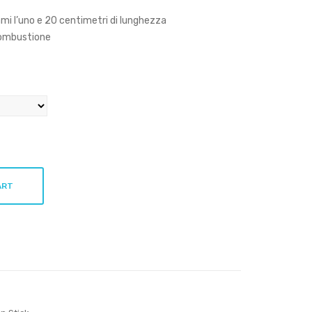
e
Ced
mmi l’uno e 20 centimetri di lunghezza
San
ro
combustione
gue
di
Dra
go
15g
ART