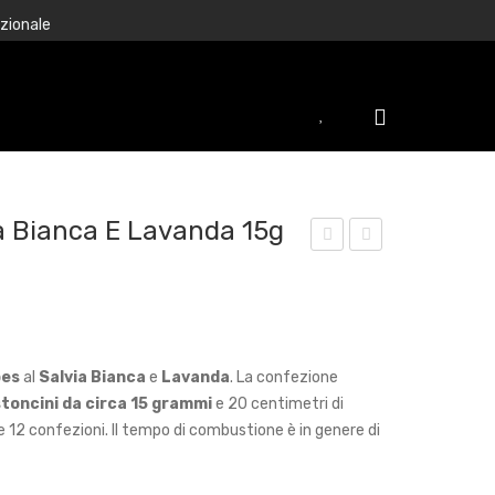
azionale
ia Bianca E Lavanda 15g
thni
ord
c
a
Vib
Nep
es
ales
bes
al
Salvia Bianca
e
Lavanda
. La confezione
Salv
e
toncini da circa 15 grammi
e 20 centimetri di
ia
Leg
 12 confezioni. Il tempo di combustione è in genere di
Bia
no
nca
di