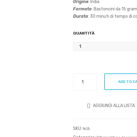
Origine
: India
Formato
: Bastoncini da 15 gra
Durata
: 30 minuti di tempo di 
QUANTITÀ
Ethnic
ADD TO C
Vibes
Salvia
Bianca
AGGIUNGI ALLA LISTA
e
Lavanda
15g
SKU:
quantity
N/A