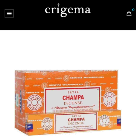
0
Nessun prodotto nel carrello.