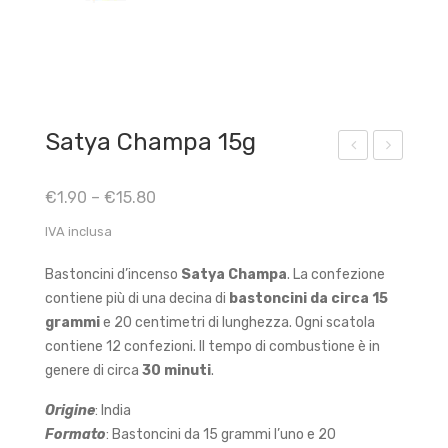
Satya Champa 15g
aty
aty
€
1.90
–
€
15.80
a
a
Rut
Gel
IVA inclusa
a
so
Bastoncini d’incenso
Satya Champa
. La confezione
15g
min
contiene più di una decina di
bastoncini da circa 15
o
grammi
e 20 centimetri di lunghezza. Ogni scatola
15g
contiene 12 confezioni. Il tempo di combustione è in
genere di circa
30 minuti
.
Origine
: India
Formato
: Bastoncini da 15 grammi l’uno e 20