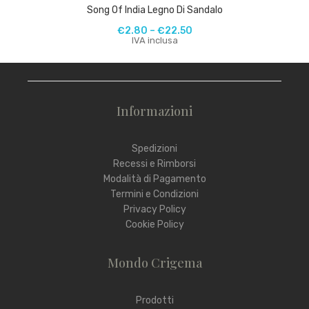
Song Of India Legno Di Sandalo
€
2.80
–
€
22.50
IVA inclusa
Informazioni
Spedizioni
Recessi e Rimborsi
Modalità di Pagamento
Termini e Condizioni
Privacy Policy
Cookie Policy
Mondo Crigema
Prodotti