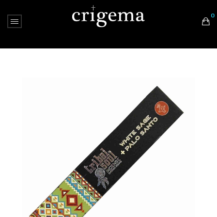
0
Nessun prodotto nel carrello.