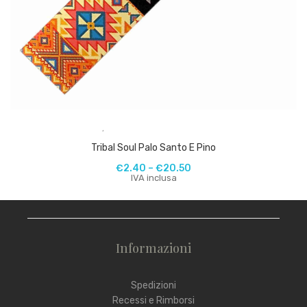
,
Tribal Soul Palo Santo E Pino
€
2.40
–
€
20.50
IVA inclusa
Informazioni
Spedizioni
Recessi e Rimborsi