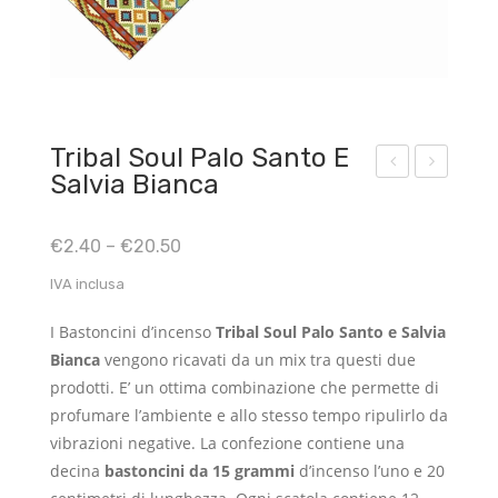
Tribal Soul Palo Santo E
Salvia Bianca
ove
ribal
na
Sou
€
2.40
–
€
20.50
San
l
IVA inclusa
Gab
Salv
riele
ia
I Bastoncini d’incenso
Tribal Soul Palo Santo e Salvia
Arc
Bia
Bianca
vengono ricavati da un mix tra questi due
ang
nca
prodotti. E’ un ottima combinazione che permette di
elo
e
profumare l’ambiente e allo stesso tempo ripulirlo da
Lav
vibrazioni negative. La confezione contiene una
decina
bastoncini da 15 grammi
d’incenso l’uno e 20
and