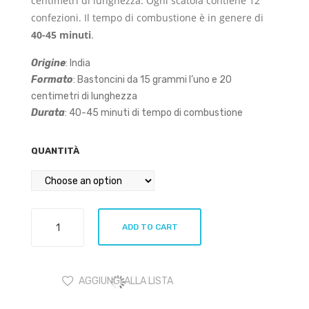
centimetri di lunghezza. Ogni scatola contiene 12
a
confezioni. Il tempo di combustione è in genere di
40-45 minuti
.
Origine
: India
Formato
: Bastoncini da 15 grammi l’uno e 20
centimetri di lunghezza
Durata
: 40-45 minuti di tempo di combustione
QUANTITÀ
Tribal
ADD TO CART
Soul
Palo
Santo
AGGIUNGI ALLA LISTA
e
Salvia