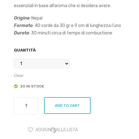
essenziali in base all’aroma che si desidera avere.
Origine
: Nepal
Formato
: 40 corde da 30 gr e 9 cm di lunghezza l’uno
Durata
: 30 minuti circa di tempo di combustione
QUANTITÀ
Clear
20 IN STOCK
Corda
ADD TO CART
Nepalese
Salvia
Bianca
AGGIUNGI ALLA LISTA
quantity