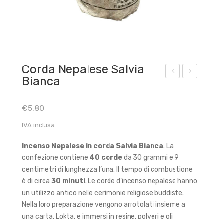
Corda Nepalese Salvia
Bianca
ord
ord
a
a
€
5.80
Nep
Nep
IVA inclusa
ales
ales
e
e
Incenso Nepalese in corda Salvia Bianca
. La
Ros
Tas
confezione contiene
40 corde
da 30 grammi e 9
a
hi
centimetri di lunghezza l’una. Il tempo di combustione
è di circa
30 minuti
. Le corde d’incenso nepalese hanno
un utilizzo antico nelle cerimonie religiose buddiste.
Nella loro preparazione vengono arrotolati insieme a
una carta, Lokta, e immersi in resine, polveri e oli