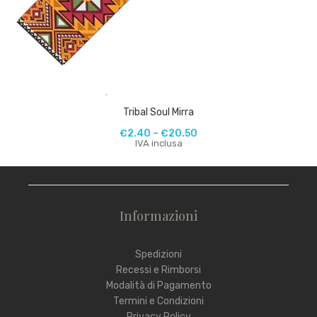
,
Tribal Soul Mirra
€
2.40
–
€
20.50
IVA inclusa
Informazioni
Spedizioni
Recessi e Rimborsi
Modalità di Pagamento
Termini e Condizioni
Privacy Policy