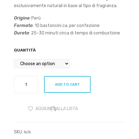
esclusivamente naturali in base al tipo di fragranza.
Origine
: Perù
Formato
: 10 bastoncini ca. per confezione
Durata
: 25-30 minuti circa di tempo di combustione
QUANTITÀ
Ispalla
ADD TO CART
Palo
Santo
e
AGGIUNGI ALLA LISTA
Gelsomino
quantity
SKU:
N/A