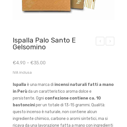
Ispalla Palo Santo E
Gelsomino
spal
spal
la
la
€
4.90
–
€
35.00
Pal
Pal
IVA inclusa
o
o
San
San
Ispalla
è una marca di
incensi naturali
fatti a mano
to e
to e
in Perù
da un caratteristico aroma dolce e
Cop
Lav
persistente.
Ogni
confezione contiene ca. 10
al
and
bastoncini
per un totale di 13-15 grammi.
Qualità:
questo incenso è naturale, non contiene alcun
a
ingrediente chimico, carbone o aromi sintetici, ma si
ricava da una lavorazione fatta a mano con ingredienti