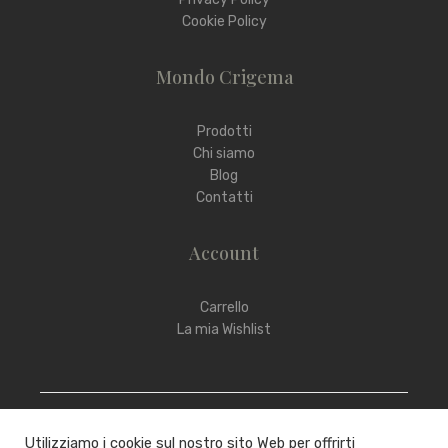
Cookie Policy
Mondo Crigema
Prodotti
Chi siamo
Blog
Contatti
Account
Carrello
La mia Wishlist
Utilizziamo i cookie sul nostro sito Web per offrirti