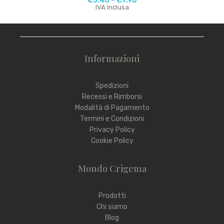
€
3.40
–
€
7.90
IVA inclusa
Informazioni
Spedizioni
Recessi e Rimborsi
Modalità di Pagamento
Termini e Condizioni
Privacy Policy
Cookie Policy
Mondo Crigema
Prodotti
Chi siamo
Blog