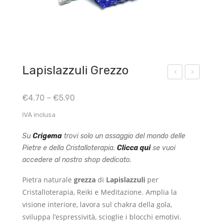
Lapislazzuli Grezzo
igm
ale
€
4.70
–
€
5.90
ent
Ros
o
a
IVA inclusa
Bru
dell’
Su
Crigema
trovi solo un assaggio del mondo delle
no
Him
Pietre e della Cristalloterapia.
Clicca qui
se vuoi
Van
alay
accedere al nostro shop dedicato.
Dyc
a 1
Pietra naturale
grezza
di
Lapislazzuli
per
k
Kg
Cristalloterapia, Reiki e Meditazione. Amplia la
visione interiore, lavora sul chakra della gola,
sviluppa l’espressività, scioglie i blocchi emotivi.