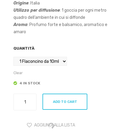
Origine
: Italia
Utilizzo
per
diffusione
: 1 goccia per ogni metro
quadro dell’ambiente in cui si diffonde
Aroma
: Profumo forte e balsamico, aromatico e
amaro
QUANTITÀ
Clear
4 IN STOCK
Fiore
ADD TO CART
d'Oriente
Salvia
10ml
AGGIUNGI ALLA LISTA
quantity