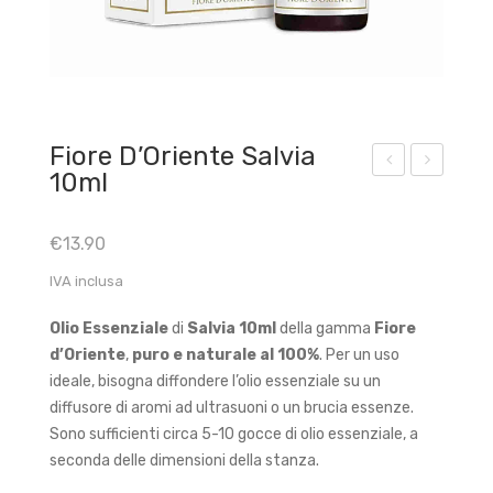
Fiore D’Oriente Salvia
10ml
iore
ort
d’Or
ainc
€
13.90
ient
ens
IVA inclusa
e
o
Vis
Bud
Olio Essenziale
di
Salvia 10ml
della gamma
Fiore
hud
dha
d’Oriente
,
puro e naturale al 100%
. Per un uso
da
30c
ideale, bisogna diffondere l’olio essenziale su un
m
diffusore di aromi ad ultrasuoni o un brucia essenze.
Sono sufficienti circa 5-10 gocce di olio essenziale, a
seconda delle dimensioni della stanza.