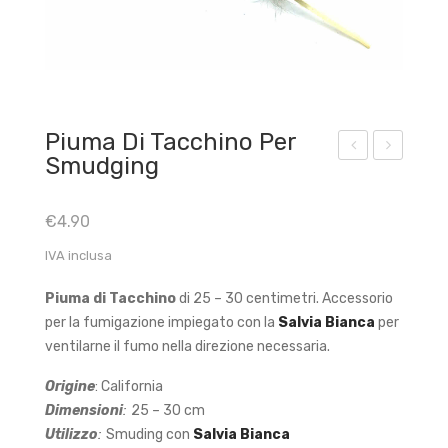
Piuma Di Tacchino Per
Smudging
gen
ort
da
a
€
4.90
in
Inc
IVA inclusa
Pell
ens
e
o
Piuma di Tacchino
di 25 – 30 centimetri. Accessorio
OM
Con
per la fumigazione impiegato con la
Salvia Bianca
per
i e
ventilarne il fumo nella direzione necessaria.
Stic
Origine
: California
k
Dimensioni
:
25 – 30 cm
OM
Utilizzo
:
Smuding con
Salvia Bianca