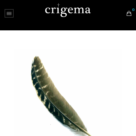
0
Nessun prodotto nel carrello.