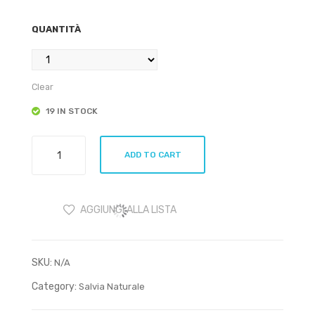
QUANTITÀ
Clear
19 IN STOCK
Piuma
ADD TO CART
di
Tacchino
per
AGGIUNGI ALLA LISTA
Smudging
quantity
SKU:
N/A
Category:
Salvia Naturale