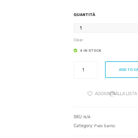
QUANTITÀ
Clear
4 IN STOCK
Porta
ADD TO C
Palo
Santo
a
AGGIUNGI ALLA LISTA
Spirale
7cm
quantity
SKU:
N/A
Category:
Palo Santo