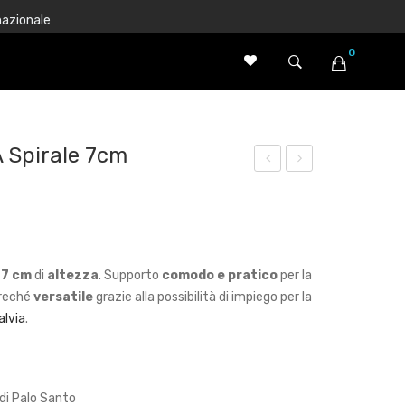
nazionale
0
Nessun prodotto nel carrello.
A Spirale 7cm
mu
igm
dge
ent
s
o
Salv
Terr
i
7 cm
di
altezza
. Supporto
comodo e pratico
per la
ia
a
treché
versatile
grazie alla possibilità di impiego per la
Bia
Ros
alvia
.
nca
sa
,
Ven
Art
tilat
di Palo Santo