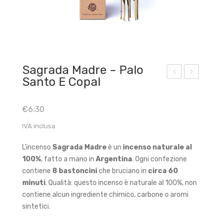
Sagrada Madre – Palo
Santo E Copal
gen
agr
da
ada
€
6.30
in
Ma
IVA inclusa
Pell
dre
e
–
L’incenso
Sagrada Madre
è un
incenso naturale al
Tau
Pal
100%
, fatto a mano in
Argentina
.
Ogni confezione
Fra
o
contiene
8 bastoncini
che bruciano in
circa 60
nce
San
minuti
.
Qualità: questo incenso è naturale al 100%, non
contiene alcun ingrediente chimico, carbone o aromi
sca
to e
sintetici.
no
Ros