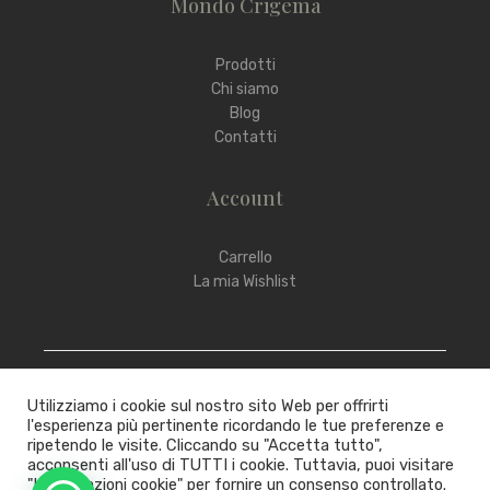
Mondo Crigema
Prodotti
Chi siamo
Blog
Contatti
Account
Carrello
La mia Wishlist
Utilizziamo i cookie sul nostro sito Web per offrirti
l'esperienza più pertinente ricordando le tue preferenze e
ripetendo le visite. Cliccando su "Accetta tutto",
Copyright © 2022 – 2025 Crigema
acconsenti all'uso di TUTTI i cookie. Tuttavia, puoi visitare
"Impostazioni cookie" per fornire un consenso controllato.