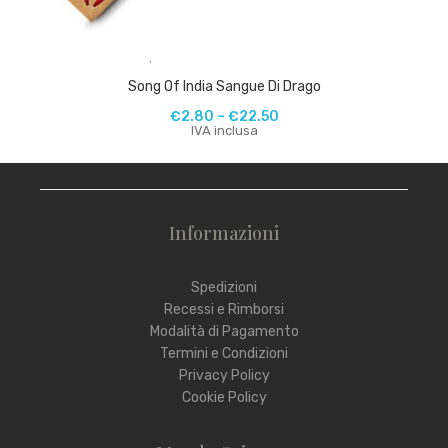
,
Song Of India Sangue Di Drago
€
2.80
–
€
22.50
IVA inclusa
Informazioni
Spedizioni
Recessi e Rimborsi
Modalità di Pagamento
Termini e Condizioni
Privacy Policy
Cookie Policy