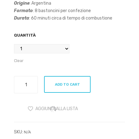
mar
Origine
: Argentina
ino
Formato
: 8 bastoncini per confezione
Durata
: 60 minuti circa di tempo di combustione
QUANTITÀ
Clear
Sagrada
ADD TO CART
Madre
-
Palo
AGGIUNGI ALLA LISTA
Santo
e
Copal
SKU:
quantity
N/A