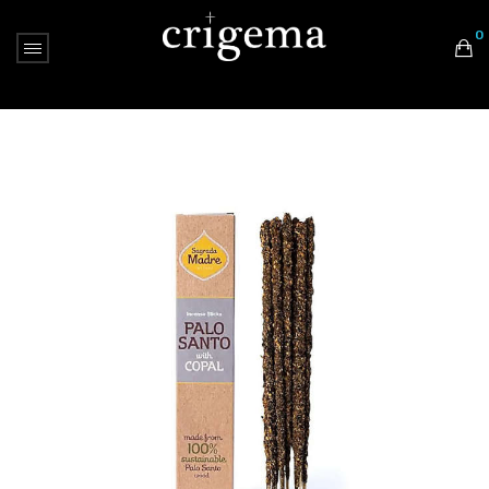
0
Nessun prodotto nel carrello.