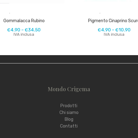
,
,
Gommalacca Rubino
Pigmento Cinaprino Scur
€
4.90
–
€
34.50
€
4.90
–
€
10.90
IVA inclusa
IVA inclusa
Mondo Crigema
Prodotti
Chi siamo
Blog
Contatti