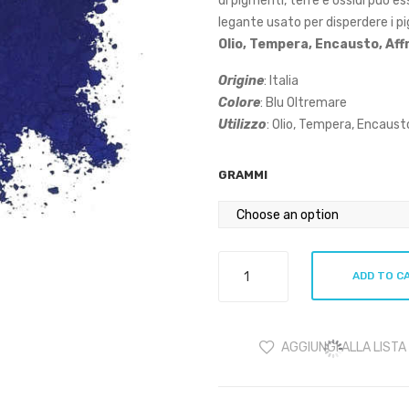
di pigmenti, terre e ossidi può 
legante usato per disperdere i p
Olio, Tempera, Encausto, Aff
Origine
: Italia
Colore
: Blu Oltremare
Utilizzo
:
Olio, Tempera, Encaust
GRAMMI
Pigmento
ADD TO C
Blu
Parigi
quantity
AGGIUNGI ALLA LISTA