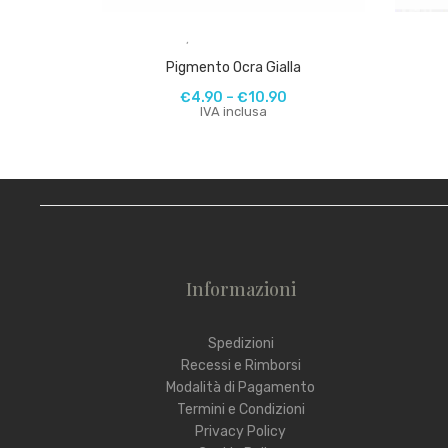
,
Pigmento Ocra Gialla
€
4.90
–
€
10.90
IVA inclusa
Informazioni
Spedizioni
Recessi e Rimborsi
Modalità di Pagamento
Termini e Condizioni
Privacy Policy