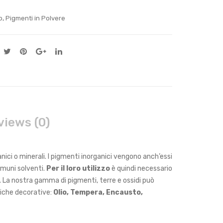
,
o
Pigmenti in Polvere
views (0)
nici o minerali. I pigmenti inorganici vengono anch’essi
comuni solventi.
Per il loro utilizzo
è quindi necessario
.
La nostra gamma di pigmenti, terre e ossidi può
cniche decorative:
Olio, Tempera, Encausto,