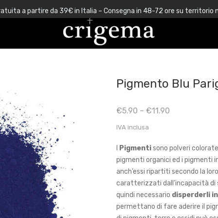
atuita a partire da 39€ in Italia – Consegna in 48-72 ore su territorio 
Pigmento Blu Pari
€
5.90
–
€
11.90
IVA inclusa
I
Pigmenti
sono polveri colorate
pigmenti organici ed i pigmenti i
anch’essi ripartiti secondo la loro 
caratterizzati dall’incapacità di 
quindi necessario
disperderli i
permettano di fare aderire il pi