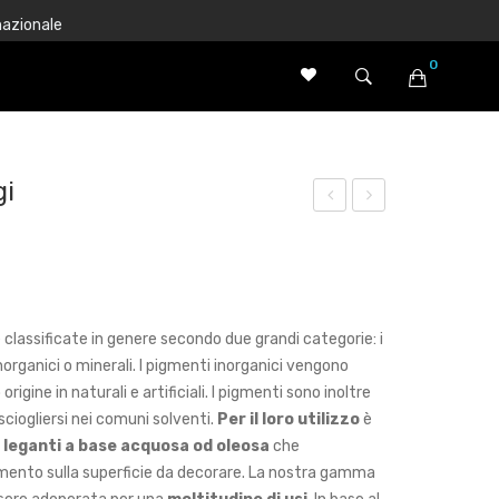
nazionale
0
Nessun prodotto nel carrello.
gi
yur
orm
vedi
alin
c –
a
San
gre
 classificate in genere secondo due grandi categorie: i
dal
zza
norganici o minerali. I pigmenti inorganici vengono
o
origine in naturali e artificiali. I pigmenti sono inoltre
Con
sciogliersi nei comuni solventi.
Per il loro utilizzo
è
i
n leganti a base acquosa od oleosa
che
gmento sulla superficie da decorare.
La nostra gamma
d’In