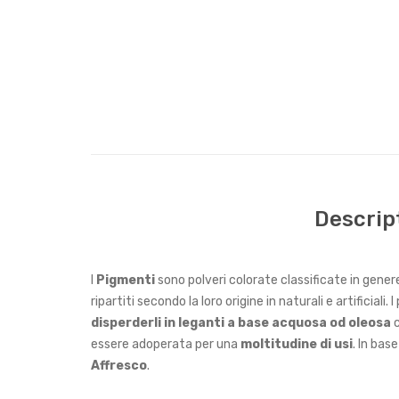
Descrip
I
Pigmenti
sono polveri colorate classificate in gener
ripartiti secondo la loro origine in naturali e artificial
disperderli in leganti a base acquosa od oleosa
c
essere adoperata per una
moltitudine di usi
. In bas
Affresco
.