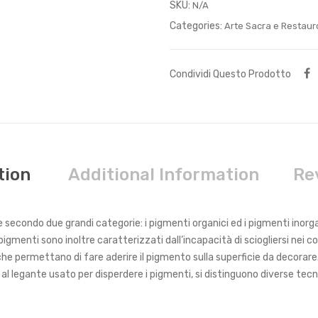
SKU:
N/A
Categories:
Arte Sacra e Restaur
Condividi Questo Prodotto
tion
Additional Information
Re
e secondo due grandi categorie: i pigmenti organici ed i pigmenti inorga
i. I pigmenti sono inoltre caratterizzati dall’incapacità di sciogliersi nei 
he permettano di fare aderire il pigmento sulla superficie da decorare
e al legante usato per disperdere i pigmenti, si distinguono diverse te