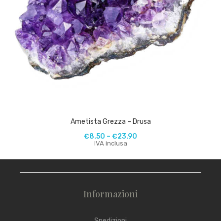
Ametista Grezza – Drusa
€
8.50
–
€
23.90
IVA inclusa
Informazioni
Spedizioni