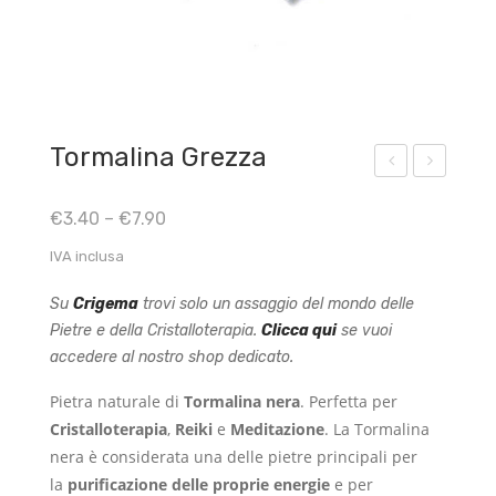
Tormalina Grezza
igm
orni
€
3.40
–
€
7.90
ent
ng
o
Sta
IVA inclusa
Blu
r
Su
Crigema
trovi solo un assaggio del mondo delle
Pari
Gel
Pietre e della Cristalloterapia.
Clicca qui
se vuoi
gi
so
accedere al nostro shop dedicato.
min
Pietra naturale di
Tormalina nera
. Perfetta per
o
Cristalloterapia
,
Reiki
e
Meditazione
.
La Tormalina
nera è considerata una delle pietre principali per
la
purificazione delle proprie energie
e per